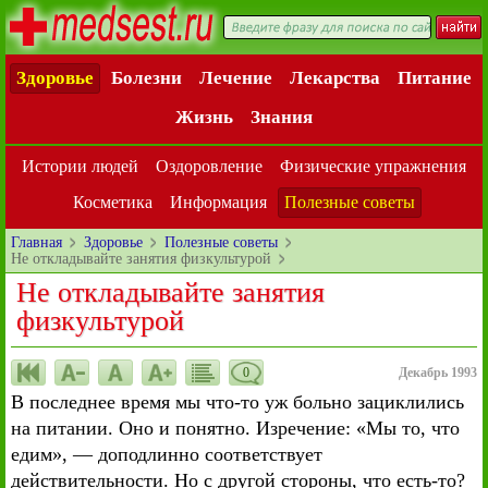
Здоровье
Болезни
Лечение
Лекарства
Питание
Жизнь
Знания
Истории людей
Оздоровление
Физические упражнения
Косметика
Информация
Полезные советы
Главная
Здоровье
Полезные советы
Не откладывайте занятия физкультурой
Не откладывайте занятия
физкультурой
0
Декабрь 1993
В последнее время мы что-то уж больно зациклились
на питании. Оно и понятно. Изречение: «Мы то, что
едим», — доподлинно соответствует
действительности. Но с другой стороны, что есть-то?