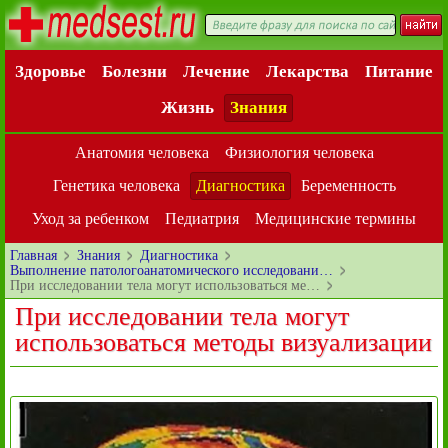
Здоровье
Болезни
Лечение
Лекарства
Питание
Жизнь
Знания
Анатомия человека
Физиология человека
Генетика человека
Диагностика
Беременность
Уход за ребенком
Педиатрия
Медицинские термины
Главная
Знания
Диагностика
Выполнение патологоанатомического исследовани…
При исследовании тела могут использоваться ме…
При исследовании тела могут
использоваться методы визуализации