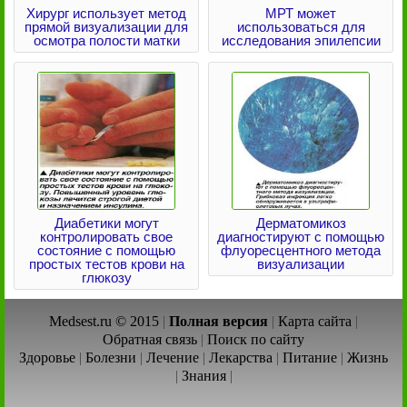
Хирург использует метод
МРТ может
прямой визуализации для
использоваться для
осмотра полости матки
исследования эпилепсии
Диабетики могут
Дерматомикоз
контролировать свое
диагностируют с помощью
состояние с помощью
флуоресцентного метода
простых тестов крови на
визуализации
глюкозу
Medsest.ru © 2015
|
Полная версия
|
Карта сайта
|
Обратная связь
|
Поиск по сайту
Здоровье
|
Болезни
|
Лечение
|
Лекарства
|
Питание
|
Жизнь
|
Знания
|