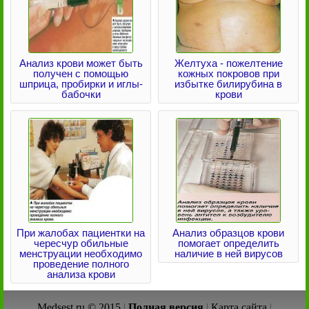
Анализ крови может быть
Желтуха - пожелтение
получен с помощью
кожных покровов при
шприца, пробирки и иглы-
избытке билирубина в
бабочки
крови
При жалобах пациентки на
Анализ образцов крови
чересчур обильные
помогает определить
менструации необходимо
наличие в ней вирусов
проведение полного
анализа крови
Medsest.ru © 2015
|
Полная версия
|
Карта сайта
|