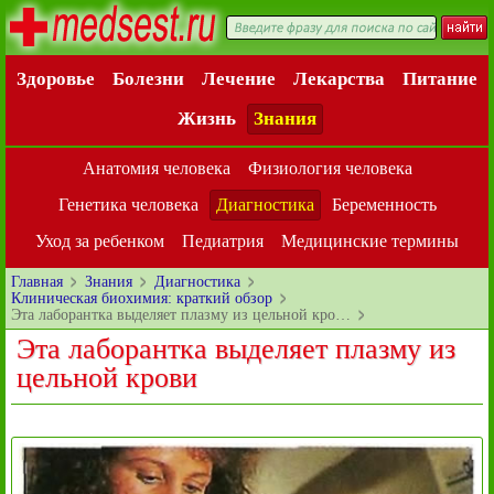
Здоровье
Болезни
Лечение
Лекарства
Питание
Жизнь
Знания
Анатомия человека
Физиология человека
Генетика человека
Диагностика
Беременность
Уход за ребенком
Педиатрия
Медицинские термины
Главная
Знания
Диагностика
Клиническая биохимия: краткий обзор
Эта лаборантка выделяет плазму из цельной кро…
Эта лаборантка выделяет плазму из
цельной крови