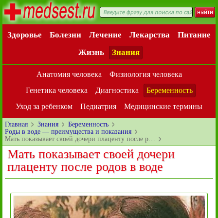
Здоровье
Болезни
Лечение
Лекарства
Питание
Жизнь
Знания
Анатомия человека
Физиология человека
Генетика человека
Диагностика
Беременность
Уход за ребенком
Педиатрия
Медицинские термины
Главная
Знания
Беременность
Роды в воде — преимущества и показания
Мать показывает своей дочери плаценту после р…
Мать показывает своей дочери
плаценту после родов в воде