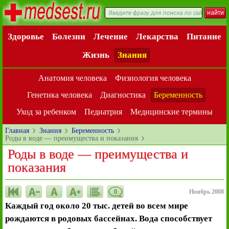
Здоровье
Болезни
Лечение
Лекарства
Питание
Жизнь
Знания
Анатомия человека
Физиология человека
Генетика человека
Диагностика
Беременность
Уход за ребенком
Педиатрия
Медицинские термины
Главная
Знания
Беременность
Роды в воде — преимущества и показания
Роды в воде — преимущества и
показания
0
Ноябрь 2008
Каждый год около 20 тыс. детей во всем мире
рождаются в родовых бассейнах. Вода способствует