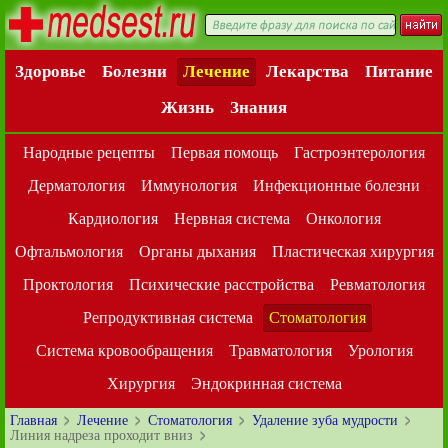
Здоровье
Болезни
Лечение
Лекарства
Питание
Жизнь
Знания
Народные рецепты
Первая помощь
Гастроэнтерология
Дерматология
Иммунология
Инфекционные болезни
Кардиология
Нервная система
Онкология
Офтальмология
Органы дыхания
Пластическая хирургия
Проктология
Психические расстройства
Ревматология
Репродуктивная система
Стоматология
Система кровообращения
Травматология
Урология
Хирургия
Эндокринная система
Главная
Лечение
Стоматология
Удаление зуба мудрости
Линия надреза проходит вниз