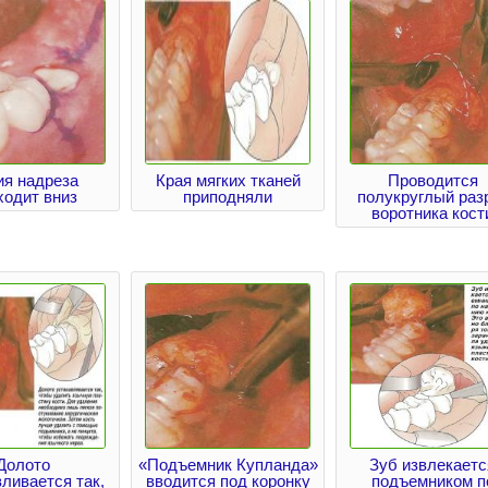
ия надреза
Края мягких тканей
Проводится
ходит вниз
приподняли
полукруглый раз
воротника кост
Долото
«Подъемник Купланда»
Зуб извлекаетс
ливается так,
вводится под коронку
подъемником п