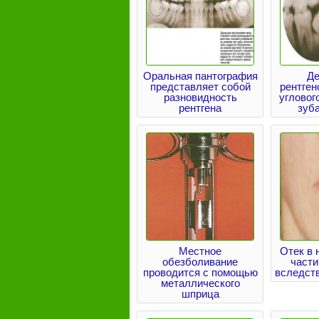
Оральная пантография
Де
представляет собой
рентген
разновидность
угловог
рентгена
зуб
Местное
Отек в 
обезболивание
части
проводится с помощью
вследст
металлического
шприца