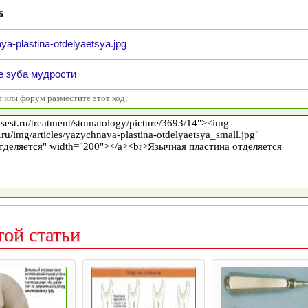
6
a-plastina-otdelyaetsya.jpg
е зуба мудрости
т или форум разместите этот код:
той статьи