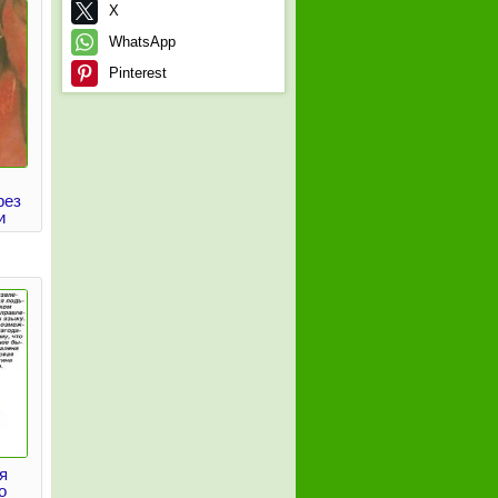
X
WhatsApp
Pinterest
рез
и
я
о