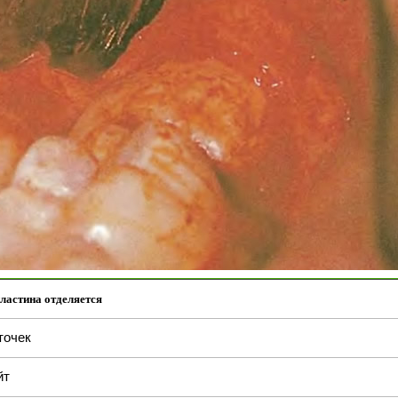
ластина отделяется
точек
йт