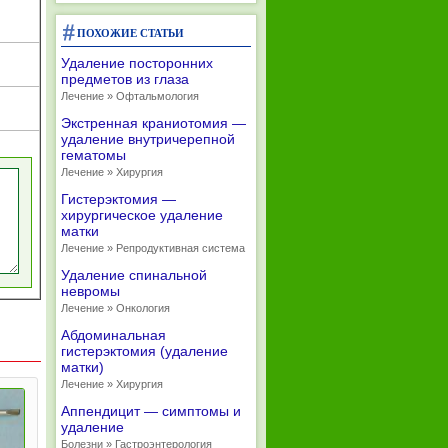
ПОХОЖИЕ СТАТЬИ
Удаление посторонних
предметов из глаза
Лечение » Офтальмология
Экстренная краниотомия —
удаление внутричерепной
гематомы
Лечение » Хирургия
Гистерэктомия —
хирургическое удаление
матки
Лечение » Репродуктивная система
Удаление спинальной
невромы
Лечение » Онкология
Абдоминальная
гистерэктомия (удаление
матки)
Лечение » Хирургия
Аппендицит — симптомы и
удаление
Болезни » Гастроэнтерология