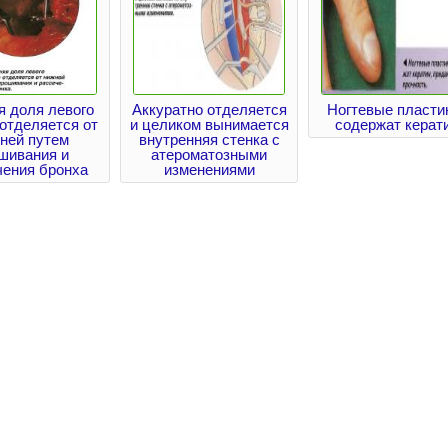
я доля левого
Аккуратно отделяется
Ногтевые пласти
 отделяется от
и целиком вынимается
содержат керат
ней путем
внутренняя стенка с
шивания и
атероматозными
чения бронха
изменениями