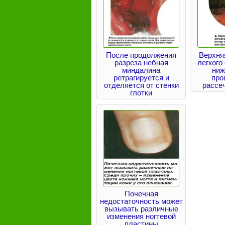
После продолжения
Верхня
разреза небная
легкого
миндалина
ниж
ретрагируется и
про
отделяется от стенки
рассе
глотки
Почечная
недостаточность может
вызывать различные
изменения ногтевой
пластины