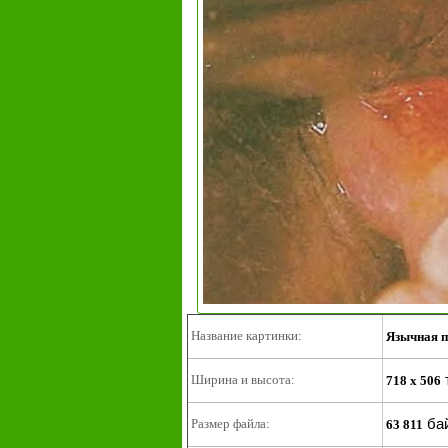
Название картинки:
Язычная п
Ширина и высота:
718 x 506
ба
Размер файла:
63 811