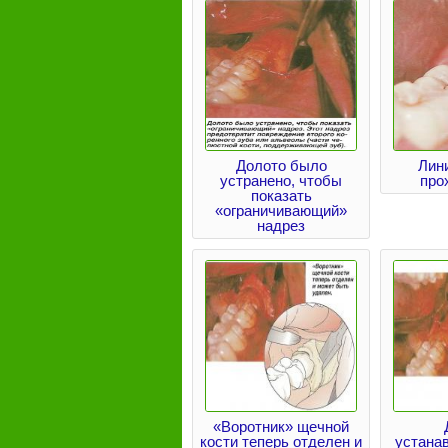
Долото было
Лин
устранено, чтобы
про
показать
«ограничивающий»
надрез
«Воротник» щечной
кости теперь отделен и
устанав