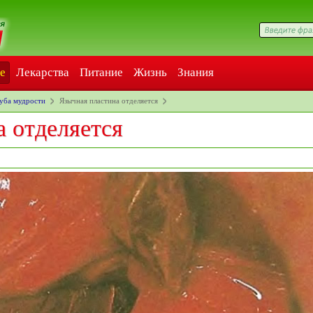
е
Лекарства
Питание
Жизнь
Знания
зуба мудрости
Язычная пластина отделяется
 отделяется