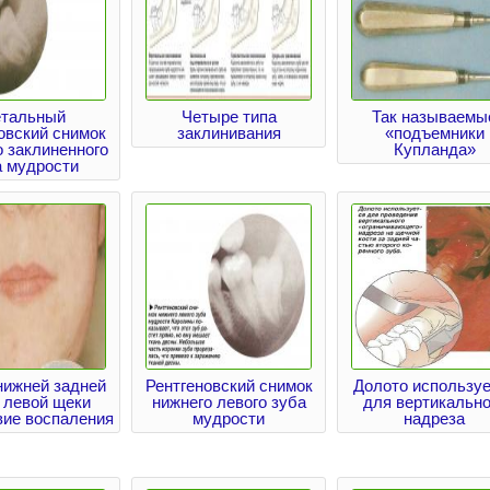
тальный
Четыре типа
Так называемы
овский снимок
заклинивания
«подъемники
о заклиненного
Купланда»
а мудрости
нижней задней
Рентгеновский снимок
Долото используе
 левой щеки
нижнего левого зуба
для вертикально
вие воспаления
мудрости
надреза