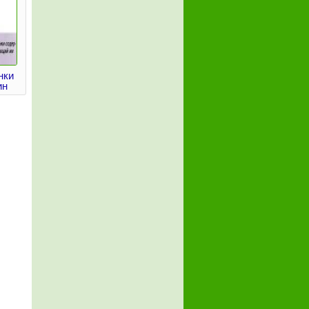
нки
ин