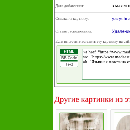
Дата добавления:
3 Мая 201
yazychnay
Ссылка на картинку:
Удалени
Статья расположения:
Если вы хотите вставить эту картинку на сай
HTML
BB Code
Text
Другие картинки из э