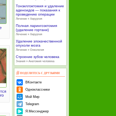
Тонзиллэктомия и удаление
аденоидов — показания к
проведению операции
Лечение » Хирургия
Полная ларингоэктомия
е
(удаление гортани)
Лечение » Хирургия
Удаление злокачественной
опухоли мозга
Лечение » Онкология
Строение зубов человека
Знания » Анатомия человека
ПОДЕЛИТЕСЬ С ДРУЗЬЯМИ
ВКонтакте
Одноклассники
тся
го
Мой Мир
Telegram
Я.Мессенджер