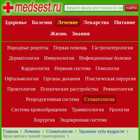
Здоровье
Болезни
Лечение
Лекарства
Питание
Жизнь
Знания
Народные рецепты
Первая помощь
Гастроэнтерология
Дерматология
Иммунология
Инфекционные болезни
Кардиология
Нервная система
Онкология
Офтальмология
Органы дыхания
Пластическая хирургия
Проктология
Психические расстройства
Ревматология
Репродуктивная система
Стоматология
Система кровообращения
Травматология
Урология
Хирургия
Эндокринная система
Главная
Лечение
Стоматология
Удаление зуба мудрости
Края мягких тканей приподняли