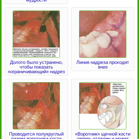
Долото было устранено,
Линия надреза проходит
чтобы показать
вниз
«ограничивающий» надрез
Проводится полукруглый
«Воротник» щечной кости
разрез воротника кости
теперь отделен и может