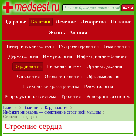
Здоровье
Болезни
Лечение
Лекарства
Питание
Жизнь
Знания
Венерические болезни
Гастроэнтерология
Гематология
Дерматология
Иммунология
Инфекционные болезни
Кардиология
Нервная система
Органы дыхания
Онкология
Отоларингология
Офтальмология
Психические расстройства
Ревматология
Репродуктивная система
Урология
Эндокринная система
Главная
Болезни
Кардиология
Инфаркт миокарда — омертвение сердечной мышцы
Строение сердца
Строение сердца