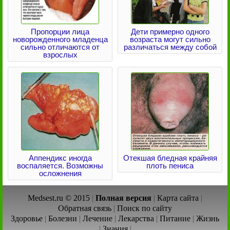
Пропорции лица
Дети примерно одного
новорожденного младенца
возраста могут сильно
сильно отличаются от
различаться между собой
взрослых
Аппендикс иногда
Отекшая бледная крайняя
воспаляется. Возможны
плоть пениса
осложнения
Medsest.ru © 2015
|
Полная версия
|
Карта сайта
|
Обратная связь
|
Поиск по сайту
Здоровье
|
Болезни
|
Лечение
|
Лекарства
|
Питание
|
Жизнь
|
Знания
|