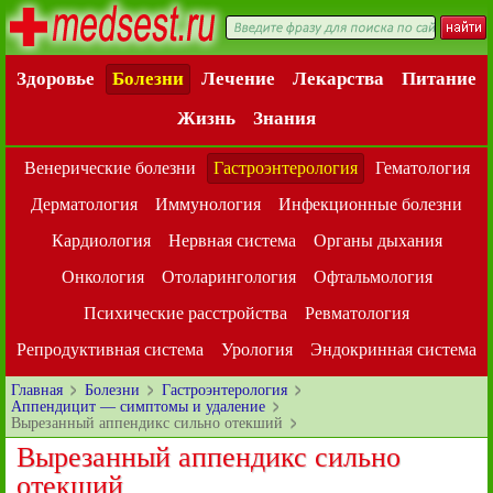
Здоровье
Болезни
Лечение
Лекарства
Питание
Жизнь
Знания
Венерические болезни
Гастроэнтерология
Гематология
Дерматология
Иммунология
Инфекционные болезни
Кардиология
Нервная система
Органы дыхания
Онкология
Отоларингология
Офтальмология
Психические расстройства
Ревматология
Репродуктивная система
Урология
Эндокринная система
Главная
Болезни
Гастроэнтерология
Аппендицит — симптомы и удаление
Вырезанный аппендикс сильно отекший
Вырезанный аппендикс сильно
отекший