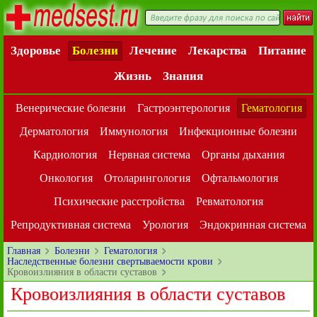
Здоровье
Болезни
Лечение
Лекарства
Питание
Жизнь
Знания
Венерические болезни
Гастроэнтерология
Гематология
Дерматология
Иммунология
Инфекционные болезни
Кардиология
Нервная система
Органы дыхания
Онкология
Отоларингология
Офтальмология
Психические расстройства
Ревматология
Репродуктивная система
Урология
Эндокринная система
Главная
Болезни
Гематология
Наследственные болезни свертываемости крови
Кровоизлияния в области суставов
Кровоизлияния в области суставов