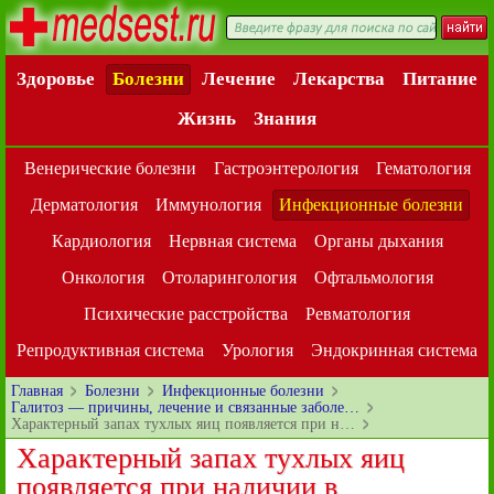
Здоровье
Болезни
Лечение
Лекарства
Питание
Жизнь
Знания
Венерические болезни
Гастроэнтерология
Гематология
Дерматология
Иммунология
Инфекционные болезни
Кардиология
Нервная система
Органы дыхания
Онкология
Отоларингология
Офтальмология
Психические расстройства
Ревматология
Репродуктивная система
Урология
Эндокринная система
Главная
Болезни
Инфекционные болезни
Галитоз — причины, лечение и связанные заболе…
Характерный запах тухлых яиц появляется при н…
Характерный запах тухлых яиц
появляется при наличии в