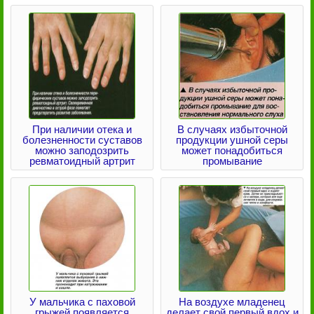
При наличии отека и
В случаях избыточной
болезненности суставов
продукции ушной серы
можно заподозрить
может понадобиться
ревматоидный артрит
промывание
У мальчика с паховой
На воздухе младенец
грыжей появляется
делает свой первый вдох и