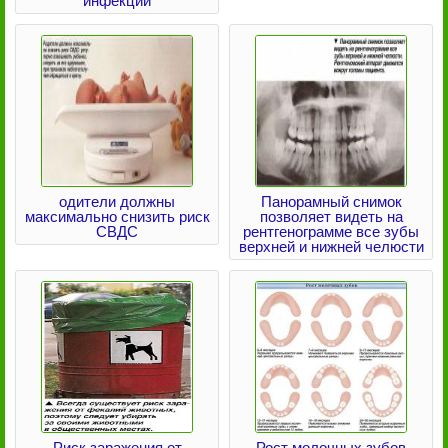
инфекции
одители должны
Панорамный снимок
максимально снизить риск
позволяет видеть на
СВДС
рентгенограмме все зубы
верхней и нижней челюсти
Риск заражения от
Рост молочных зубов