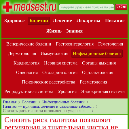
Здоровье
Болезни
Лечение
Лекарства
Питание
Жизнь
Знания
Венерические болезни
Гастроэнтерология
Гематология
Дерматология
Иммунология
Инфекционные болезни
Кардиология
Нервная система
Органы дыхания
Онкология
Отоларингология
Офтальмология
Психические расстройства
Ревматология
Репродуктивная система
Урология
Эндокринная система
Главная
Болезни
Инфекционные болезни
Галитоз — причины, лечение и связанные заболе…
Снизить риск галитоза позволяет регулярная и …
Снизить риск галитоза позволяет
регулярная и тщательная чистка не