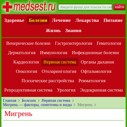
Здоровье
Болезни
Лечение
Лекарства
Питание
Жизнь
Знания
Венерические болезни
Гастроэнтерология
Гематология
Дерматология
Иммунология
Инфекционные болезни
Кардиология
Нервная система
Органы дыхания
Онкология
Отоларингология
Офтальмология
Психические расстройства
Ревматология
Репродуктивная система
Урология
Эндокринная система
Главная
Болезни
Нервная система
Мигрень — факторы, симптомы и виды
Мигрень
Мигрень