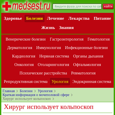
Здоровье
Болезни
Лечение
Лекарства
Питание
Жизнь
Знания
Венерические болезни
Гастроэнтерология
Гематология
Дерматология
Иммунология
Инфекционные болезни
Кардиология
Нервная система
Органы дыхания
Онкология
Отоларингология
Офтальмология
Психические расстройства
Ревматология
Репродуктивная система
Урология
Эндокринная система
Главная
Болезни
Урология
Краткая информация о мочеполовой сфере
Хирург использует кольпоскоп
Хирург использует кольпоскоп