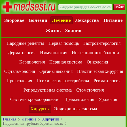
Здоровье
Болезни
Лечение
Лекарства
Питание
Жизнь
Знания
Народные рецепты
Первая помощь
Гастроэнтерология
Дерматология
Иммунология
Инфекционные болезни
Кардиология
Нервная система
Онкология
Офтальмология
Органы дыхания
Пластическая хирургия
Проктология
Психические расстройства
Ревматология
Репродуктивная система
Стоматология
Система кровообращения
Травматология
Урология
Хирургия
Эндокринная система
Главная
Лечение
Хирургия
Нарушенная трубная беременность