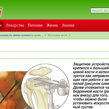
е
Лекарства
Питание
Жизнь
Знания
ерации по замене коленного суста…
Иссечение кости