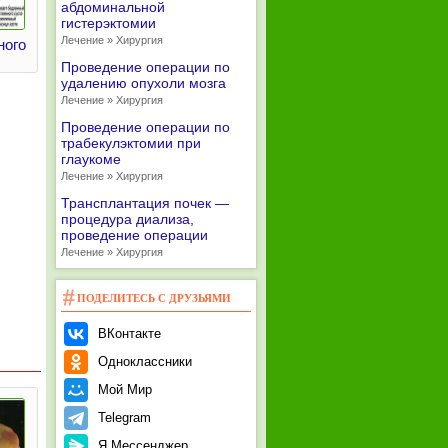
абдоминальной
гистерэктомии
Лечение » Хирургия
ного
Проведение операции по
удалению опухоли мозга
Лечение » Хирургия
Проведение операции по
трабекулэктомии при
глаукоме
Лечение » Хирургия
Трансплантация почек —
процедура диализа,
проведение операции
Лечение » Хирургия
ПОДЕЛИТЕСЬ С ДРУЗЬЯМИ
ВКонтакте
Одноклассники
Мой Мир
Telegram
Я.Мессенджер