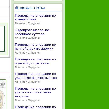
ПОХОЖИЕ СТАТЬИ
Проведение операции по
краниотомии
Лечение » Хирургия
Эндопротезирование
коленного сустава
Лечение » Хирургия
Проведение операции по
полной ларингоэктомии
Лечение » Хирургия
Проведение операции по
мужскому обрезанию
Лечение » Хирургия
Проведение операции по
удалению варикозных вен
Лечение » Хирургия
Проведение операции по
удалению спинальной
невромы
Лечение » Хирургия
Проведение операции по