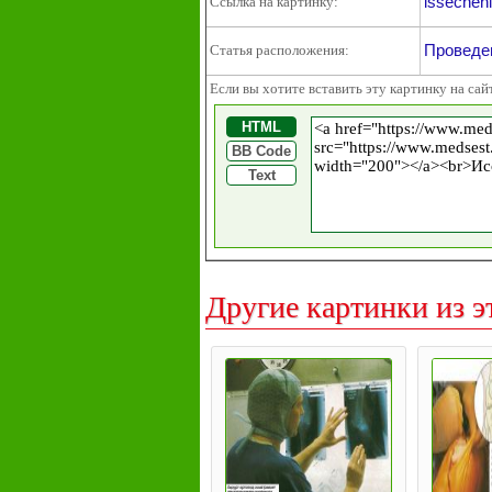
issecheni
Ссылка на картинку:
Проведен
Статья расположения:
Если вы хотите вставить эту картинку на сай
HTML
BB Code
Text
Другие картинки из э