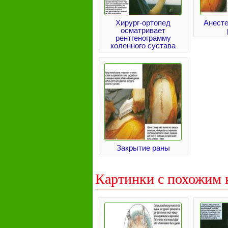
Хирург-ортопед
Анесте
осматривает
рентгенограмму
коленного сустава
Закрытие раны
Картинки с похожим 