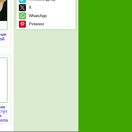
X
WhatsApp
Pinterest
ние
ой
зии
стут
м
тела