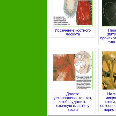
Иссечение костного
Пер
лоскута
(пято
происхо
силь
Долото
На э
устанавливается так,
микр
чтобы удалить
кости
язычную пластину
остеопор
кости
порист