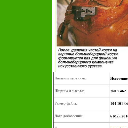
Название картинки:
Иссечение
Ширина и высота:
760 x 462
б
Размер файла:
104 191
Дата добавления:
6 Мая 201