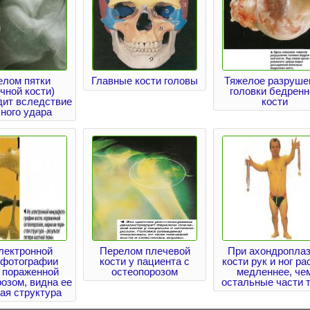
елом пятки
Главные кости головы
Тяжелое разруше
чной кости)
головки бедренн
дит вследствие
кости
ного удара
лектронной
Перелом плечевой
При ахондропла
офотографии
кости у пациента с
кости рук и ног ра
, пораженной
остеопорозом
медленнее, че
озом, видна ее
остальные части 
ая структура