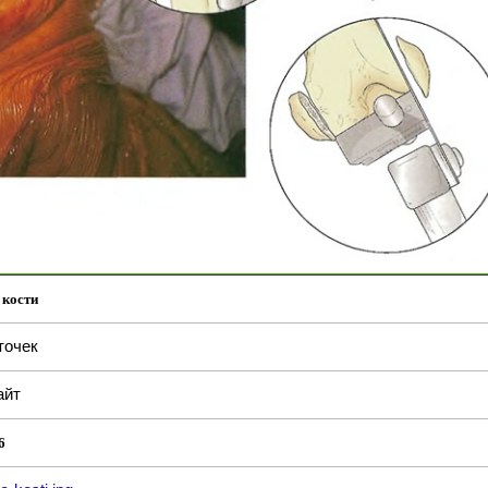
 кости
точек
айт
6