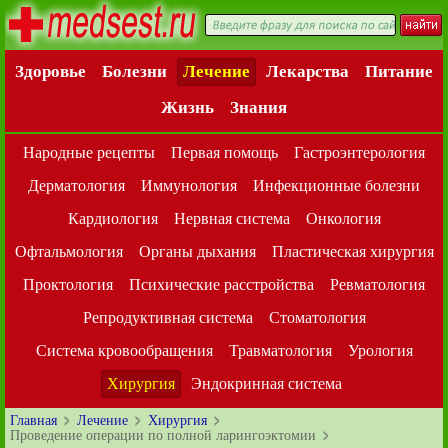
Здоровье
Болезни
Лечение
Лекарства
Питание
Жизнь
Знания
Народные рецепты
Первая помощь
Гастроэнтерология
Дерматология
Иммунология
Инфекционные болезни
Кардиология
Нервная система
Онкология
Офтальмология
Органы дыхания
Пластическая хирургия
Проктология
Психические расстройства
Ревматология
Репродуктивная система
Стоматология
Система кровообращения
Травматология
Урология
Хирургия
Эндокринная система
Главная
Лечение
Хирургия
Проведение операции по полной ларингоэктомии