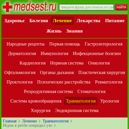
Здоровье
Болезни
Лечение
Лекарства
Питание
Жизнь
Знания
Народные рецепты
Первая помощь
Гастроэнтерология
Дерматология
Иммунология
Инфекционные болезни
Кардиология
Нервная система
Онкология
Офтальмология
Органы дыхания
Пластическая хирургия
Проктология
Психические расстройства
Ревматология
Репродуктивная система
Стоматология
Система кровообращения
Травматология
Урология
Хирургия
Эндокринная система
Главная
Лечение
Травматология
Игрок в регби повредил ухо