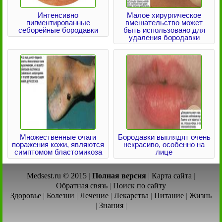
Интенсивно
Малое хирургическое
пигментированные
вмешательство может
себорейные бородавки
быть использовано для
удаления бородавки
Множественные очаги
Бородавки выглядят очень
поражения кожи, являются
некрасиво, особенно на
симптомом бластомикоза
лице
Medsest.ru © 2015
|
Полная версия
|
Карта сайта
|
Обратная связь
|
Поиск по сайту
Здоровье
|
Болезни
|
Лечение
|
Лекарства
|
Питание
|
Жизнь
|
Знания
|