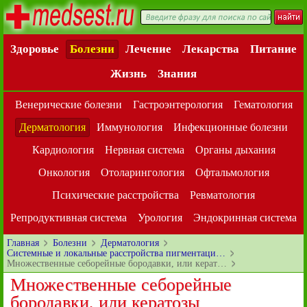
Здоровье
Болезни
Лечение
Лекарства
Питание
Жизнь
Знания
Венерические болезни
Гастроэнтерология
Гематология
Дерматология
Иммунология
Инфекционные болезни
Кардиология
Нервная система
Органы дыхания
Онкология
Отоларингология
Офтальмология
Психические расстройства
Ревматология
Репродуктивная система
Урология
Эндокринная система
Главная
Болезни
Дерматология
Системные и локальные расстройства пигментаци…
Множественные себорейные бородавки, или керат…
Множественные себорейные
бородавки, или кератозы