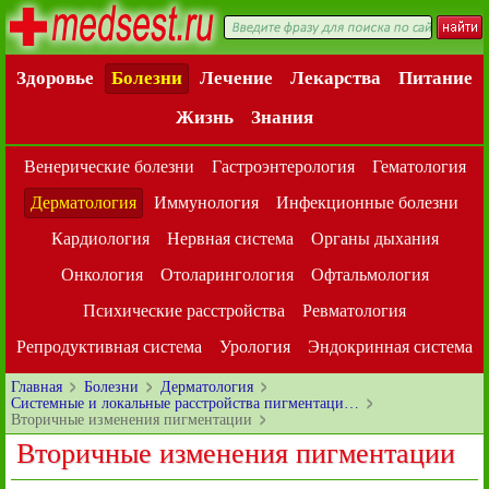
Здоровье
Болезни
Лечение
Лекарства
Питание
Жизнь
Знания
Венерические болезни
Гастроэнтерология
Гематология
Дерматология
Иммунология
Инфекционные болезни
Кардиология
Нервная система
Органы дыхания
Онкология
Отоларингология
Офтальмология
Психические расстройства
Ревматология
Репродуктивная система
Урология
Эндокринная система
Главная
Болезни
Дерматология
Системные и локальные расстройства пигментаци…
Вторичные изменения пигментации
Вторичные изменения пигментации