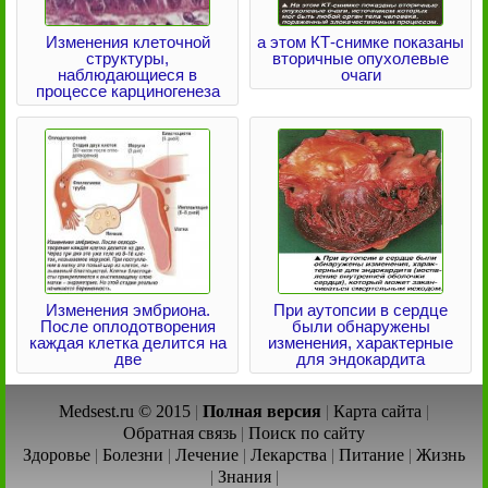
Изменения клеточной
а этом КТ-снимке показаны
структуры,
вторичные опухолевые
наблюдающиеся в
очаги
процессе карциногенеза
Изменения эмбриона.
При аутопсии в сердце
После оплодотворения
были обнаружены
каждая клетка делится на
изменения, характерные
две
для эндокардита
Medsest.ru © 2015
|
Полная версия
|
Карта сайта
|
Обратная связь
|
Поиск по сайту
Здоровье
|
Болезни
|
Лечение
|
Лекарства
|
Питание
|
Жизнь
|
Знания
|