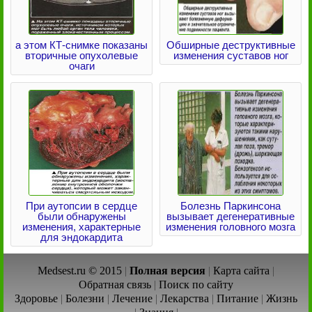
а этом КТ-снимке показаны
Обширные деструктивные
вторичные опухолевые
изменения суставов ног
очаги
При аутопсии в сердце
Болезнь Паркинсона
были обнаружены
вызывает дегенеративные
изменения, характерные
изменения головного мозга
для эндокардита
Medsest.ru © 2015
|
Полная версия
|
Карта сайта
|
Обратная связь
|
Поиск по сайту
Здоровье
|
Болезни
|
Лечение
|
Лекарства
|
Питание
|
Жизнь