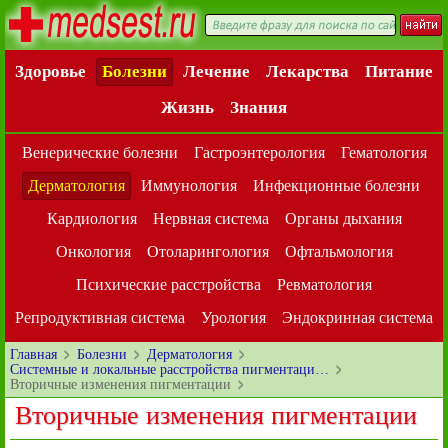
Здоровье
Болезни
Лечение
Лекарства
Питание
Жизнь
Знания
Венерические болезни
Гастроэнтерология
Гематология
Дерматология
Иммунология
Инфекционные болезни
Кардиология
Нервная система
Органы дыхания
Онкология
Отоларингология
Офтальмология
Психические расстройства
Ревматология
Репродуктивная система
Урология
Эндокринная система
Главная
Болезни
Дерматология
Системные и локальные расстройства пигментаци…
Вторичные изменения пигментации
Вторичные изменения пигментации