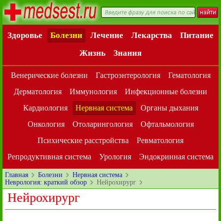
Здоровье
Болезни
Лечение
Лекарства
Питание
Жизнь
Знания
Венерические болезни
Гастроэнтерология
Гематология
Дерматология
Иммунология
Инфекционные болезни
Кардиология
Нервная система
Органы дыхания
Онкология
Отоларингология
Офтальмология
Психические расстройства
Ревматология
Репродуктивная система
Урология
Эндокринная система
Главная
Болезни
Нервная система
Неврология: краткий обзор
Нейрохирург
Нейрохирург