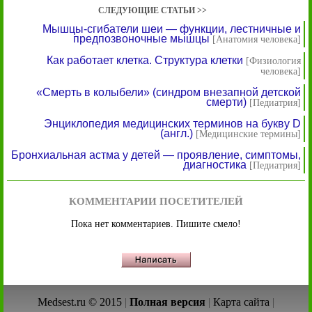
СЛЕДУЮЩИЕ СТАТЬИ >>
Мышцы-сгибатели шеи — функции, лестничные и
предпозвоночные мышцы
[Анатомия человека]
Как работает клетка. Структура клетки
[Физиология
человека]
«Смерть в колыбели» (синдром внезапной детской
смерти)
[Педиатрия]
Энциклопедия медицинских терминов на букву D
(англ.)
[Медицинские термины]
Бронхиальная астма у детей — проявление, симптомы,
диагностика
[Педиатрия]
КОММЕНТАРИИ ПОСЕТИТЕЛЕЙ
Пока нет комментариев. Пишите смело!
Medsest.ru © 2015
|
Полная версия
|
Карта сайта
|