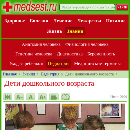
Здоровье
Болезни
Лечение
Лекарства
Питание
Жизнь
Знания
Анатомия человека
Физиология человека
Генетика человека
Диагностика
Беременность
Уход за ребенком
Педиатрия
Медицинские термины
Главная
Знания
Педиатрия
Дети дошкольного возраста
Дети дошкольного возраста
0
Июнь 2009