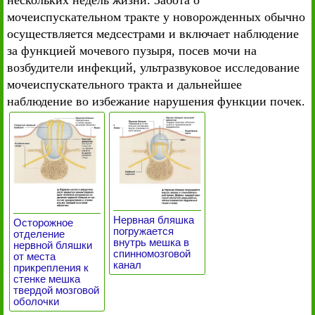
нескольких недель жизни. Забота о
мочеиспускательном тракте у новорожденных обычно
осуществляется медсестрами и включает наблюдение
за функцией мочевого пузыря, посев мочи на
возбудители инфекций, ультразвуковое исследование
мочеиспускательного тракта и дальнейшее
наблюдение во избежание нарушения функции почек.
Нервная бляшка
Осторожное
погружается
отделение
внутрь мешка в
нервной бляшки
спинномозговой
от места
канал
прикрепления к
стенке мешка
твердой мозговой
оболочки