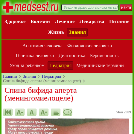
Здоровье
Болезни
Лечение
Лекарства
Питание
Жизнь
Знания
Анатомия человека
Физиология человека
Генетика человека
Диагностика
Беременность
Уход за ребенком
Педиатрия
Медицинские термины
Главная
Знания
Педиатрия
Спина бифида аперта (менингомиелоцеле)
Спина бифида аперта
(менингомиелоцеле)
0
Май 2009