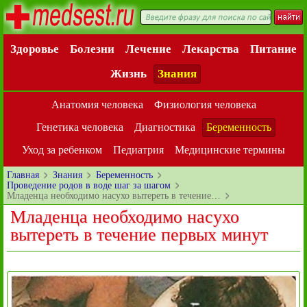
Здоровье
Болезни
Лечение
Лекарства
Питание
Жизнь
Знания
Анатомия человека
Физиология человека
Генетика человека
Диагностика
Беременность
Уход за ребенком
Педиатрия
Медицинские термины
Главная
Знания
Беременность
Проведение родов в воде шаг за шагом
Младенца необходимо насухо вытереть в течение…
Младенца необходимо насухо
вытереть в течение первых минут