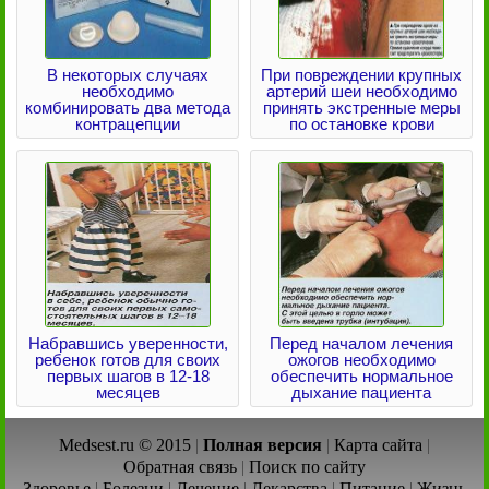
В некоторых случаях
При повреждении крупных
необходимо
артерий шеи необходимо
комбинировать два метода
принять экстренные меры
контрацепции
по остановке крови
Набравшись уверенности,
Перед началом лечения
ребенок готов для своих
ожогов необходимо
первых шагов в 12-18
обеспечить нормальное
месяцев
дыхание пациента
Medsest.ru © 2015
|
Полная версия
|
Карта сайта
|
Обратная связь
|
Поиск по сайту
Здоровье
|
Болезни
|
Лечение
|
Лекарства
|
Питание
|
Жизнь