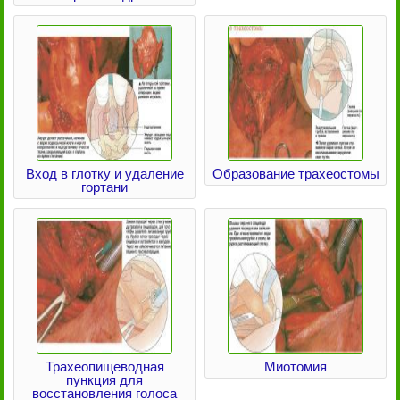
Вход в глотку и удаление
Образование трахеостомы
гортани
Трахеопищеводная
Миотомия
пункция для
восстановления голоса