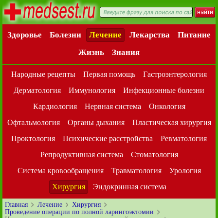
Здоровье
Болезни
Лечение
Лекарства
Питание
Жизнь
Знания
Народные рецепты
Первая помощь
Гастроэнтерология
Дерматология
Иммунология
Инфекционные болезни
Кардиология
Нервная система
Онкология
Офтальмология
Органы дыхания
Пластическая хирургия
Проктология
Психические расстройства
Ревматология
Репродуктивная система
Стоматология
Система кровообращения
Травматология
Урология
Хирургия
Эндокринная система
Главная
Лечение
Хирургия
Проведение операции по полной ларингоэктомии