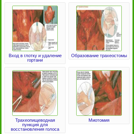
Вход в глотку и удаление
Образование трахеостомы
гортани
Трахеопищеводная
Миотомия
пункция для
восстановления голоса