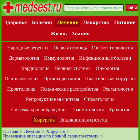
Здоровье
Болезни
Лечение
Лекарства
Питание
Жизнь
Знания
Народные рецепты
Первая помощь
Гастроэнтерология
Дерматология
Иммунология
Инфекционные болезни
Кардиология
Нервная система
Онкология
Офтальмология
Органы дыхания
Пластическая хирургия
Проктология
Психические расстройства
Ревматология
Репродуктивная система
Стоматология
Система кровообращения
Травматология
Урология
Хирургия
Эндокринная система
Главная
Лечение
Хирургия
Проведение операции по полной ларингоэктомии