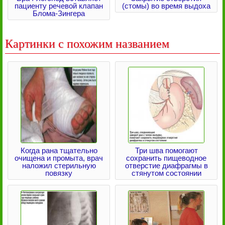
пациенту речевой клапан
(стомы) во время выдоха
Блома-Зингера
Картинки с похожим названием
Когда рана тщательно
Три шва помогают
очищена и промыта, врач
сохранить пищеводное
наложил стерильную
отверстие диафрагмы в
повязку
стянутом состоянии