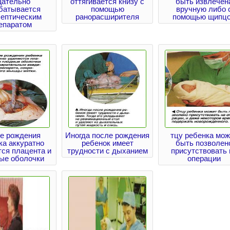
щательно
оттягивается книзу с
быть извлечен
батывается
помощью
вручную либо 
септическим
ранорасширителя
помощью щипц
епаратом
е рождения
Иногда после рождения
тцу ребенка мож
ка аккуратно
ребенок имеет
быть позволен
ся плацента и
трудности с дыханием
присутствовать 
ые оболочки
операции