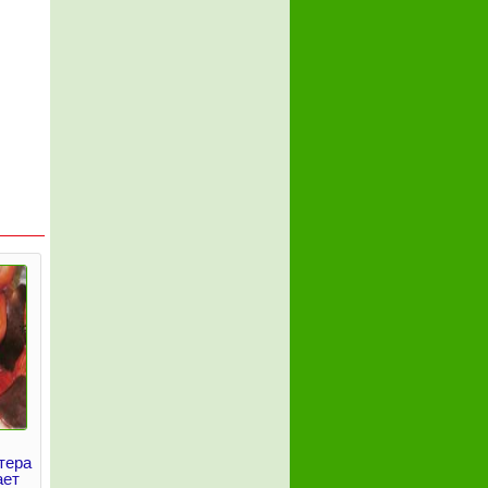
тера
ает