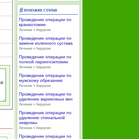
ПОХОЖИЕ СТАТЬИ
Проведение операции по
краниотомии
Лечение » Хирургия
Проведение операции по
замене коленного сустава
Лечение » Хирургия
Проведение операции по
полной ларингоэктомии
Лечение » Хирургия
Проведение операции по
мужскому обрезанию
Лечение » Хирургия
Проведение операции по
удалению варикозных вен
Лечение » Хирургия
Проведение операции по
удалению спинальной
невромы
Лечение » Хирургия
Проведение операции по