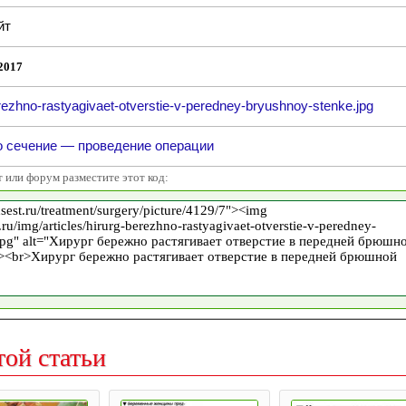
йт
2017
rezhno-rastyagivaet-otverstie-v-peredney-bryushnoy-stenke.jpg
о сечение — проведение операции
т или форум разместите этот код:
той статьи