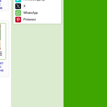
а
с
X
ов
WhatsApp
Pinterest
ет
о
на