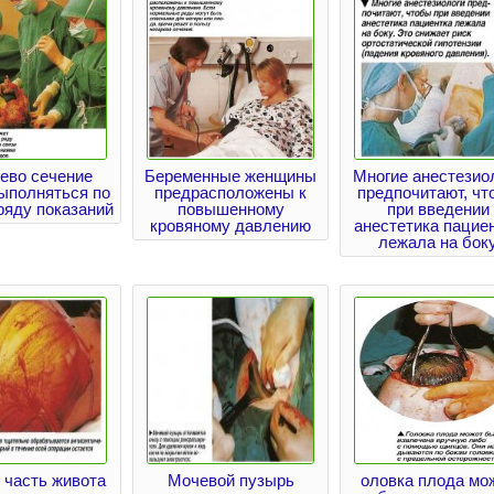
ево сечение
Беременные женщины
Многие анестезио
ыполняться по
предрасположены к
предпочитают, чт
ряду показаний
повышенному
при введении
кровяному давлению
анестетика пацие
лежала на бок
 часть живота
Мочевой пузырь
оловка плода мо