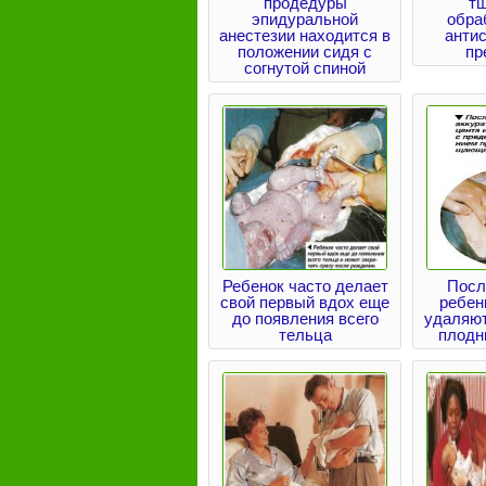
продедуры
т
эпидуральной
обра
анестезии находится в
анти
положении сидя с
пр
согнутой спиной
Ребенок часто делает
Посл
свой первый вдох еще
ребен
до появления всего
удаляют
тельца
плодн