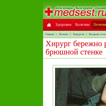
Здоровье
Болезни
Лечени
Главная
Лечение
Хирургия
Кесарево сече
Хирург бережно р
брюшной стенке