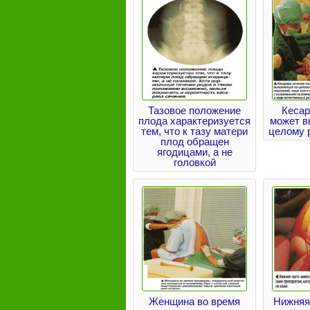
Тазовое положение
Кесар
плода характеризуется
может в
тем, что к тазу матери
целому 
плод обращен
ягодицами, а не
головкой
Женщина во время
Нижняя