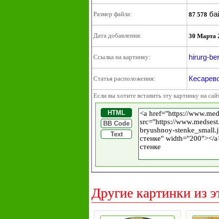
ба
Размер файла:
87 578
Дата добавления:
30 Марта 
hirurg-be
Ссылка на картинку:
Кесарев
Статья расположения:
Если вы хотите вставить эту картинку на сай
HTML
BB Code
Text
Другие картинки из э