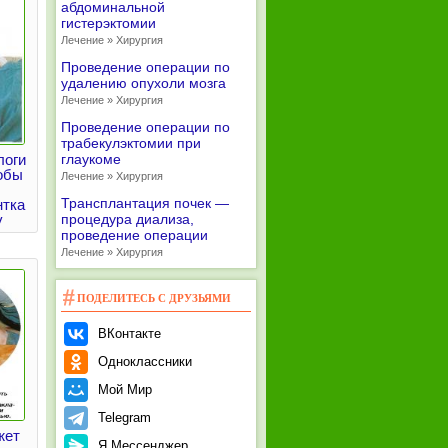
абдоминальной
гистерэктомии
Лечение » Хирургия
Проведение операции по
удалению опухоли мозга
Лечение » Хирургия
Проведение операции по
трабекулэктомии при
логи
глаукоме
обы
Лечение » Хирургия
Трансплантация почек —
нтка
у
процедура диализа,
проведение операции
Лечение » Хирургия
ПОДЕЛИТЕСЬ С ДРУЗЬЯМИ
ВКонтакте
Одноклассники
Мой Мир
Telegram
жет
Я.Мессенджер