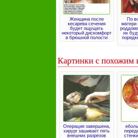
Женщина после
По в
кесарева сечения
матери 
будет ощущать
роддома
некоторый дискомфорт
их буд
в брюшной полости
порядк
Картинки с похожим 
Операция завершена,
ебол
хирург зашивает пять
перед
внешних разрезов
стенк