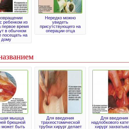
озвращении
Нередко можно
с ребенком из
увидеть
 первое время
присутствующего на
ут в обычном
операции отца
е посещать на
дому
названием
ьшая мышца
Для введения
Для введения
ней брюшной
трахеостомической
надлобкового кате
и может быть
трубки хирург делает
хирург захватыв