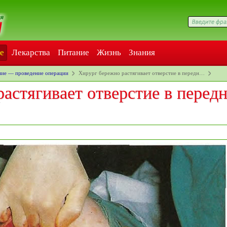
е
Лекарства
Питание
Жизнь
Знания
ние — проведение операции
Хирург бережно растягивает отверстие в передн…
астягивает отверстие в перед