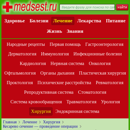
Здоровье
Болезни
Лечение
Лекарства
Питание
Жизнь
Знания
Народные рецепты
Первая помощь
Гастроэнтерология
Дерматология
Иммунология
Инфекционные болезни
Кардиология
Нервная система
Онкология
Офтальмология
Органы дыхания
Пластическая хирургия
Проктология
Психические расстройства
Ревматология
Репродуктивная система
Стоматология
Система кровообращения
Травматология
Урология
Хирургия
Эндокринная система
Главная
Лечение
Хирургия
Кесарево сечение — проведение операции