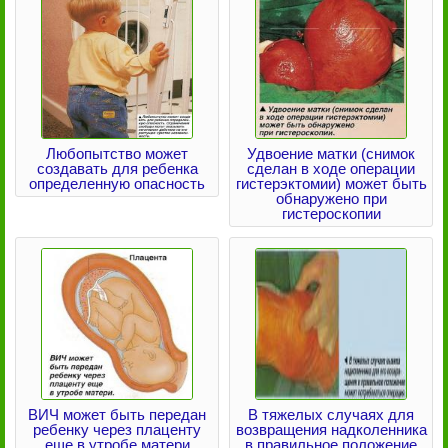
Любопытство может
Удвоение матки (снимок
создавать для ребенка
сделан в ходе операции
определенную опасность
гистерэктомии) может быть
обнаружено при
гистероскопии
ВИЧ может быть передан
В тяжелых случаях для
ребенку через плаценту
возвращения надколенника
еще в утробе матери
в правильное положение